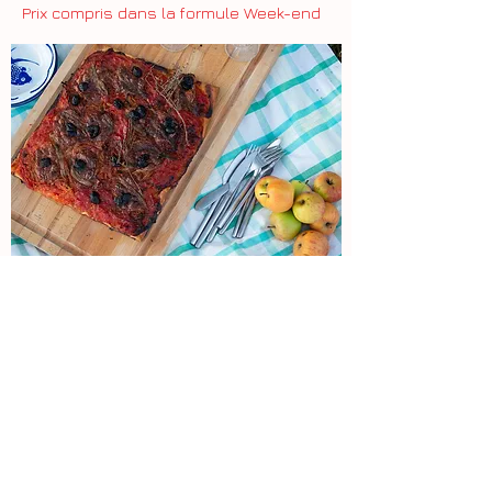
Prix
c
ompris dans la formule Week-end
Le Puits d'Anquin
4 rue du puits d'Anquin
89110 Saint Maurice le Vieil
mail :
lepuitsdanquin@gmail.com
tél :
00 33 6 62 16 20 68