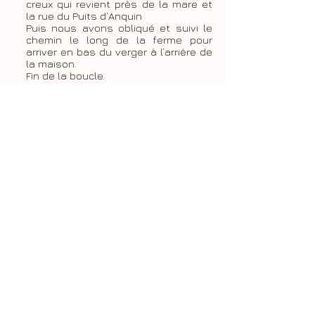
creux qui revient près de la mare et
la rue du Puits d’Anquin
Puis nous avons obliqué et suivi le
chemin le long de la ferme pour
arriver en bas du verger à l’arrière de
la maison.
Fin de la boucle.
Le Puits d'Anquin
4 rue du puits d'Anquin
89110 Saint Maurice le Vieil
mail :
lepuitsdanquin@gmail.com
tél :
00 33 6 62 16 20 68